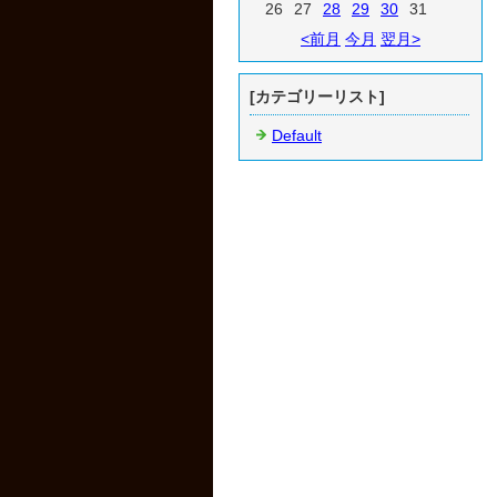
26
27
28
29
30
31
<前月
今月
翌月>
[カテゴリーリスト]
Default