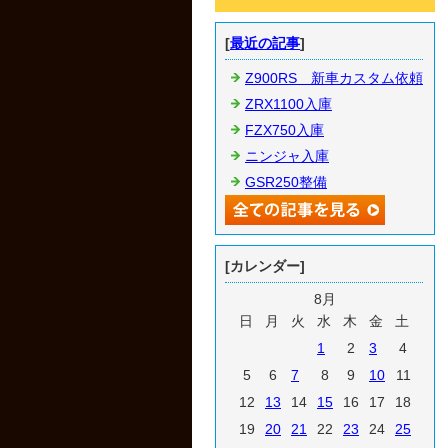
[
最近の記事
]
Z900RS 新車カスタム依頼
ZRX1100入庫
FZX750入庫
ニンジャ入庫
GSR250整備
[カレンダー]
8月
日
月
火
水
木
金
土
1
2
3
4
5
6
7
8
9
10
11
12
13
14
15
16
17
18
19
20
21
22
23
24
25