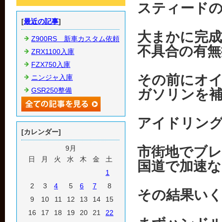
スティード
[
最近の記事
]
大まかに完
Z900RS 新車カスタム依頼
不具合の有無
ZRX1100入庫
FZX750入庫
その前にオ
ニンジャ入庫
GSR250整備
ガソリンを
アイドリン
[カレンダー]
9月
市街地でブ
日
月
火
水
木
金
土
国道で加速
1
2
3
4
5
6
7
8
その結果い
9
10
11
12
13
14
15
16
17
18
19
20
21
22