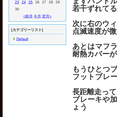
まずハンド
23
24
25
26
27
28
29
若干ずれて
30
<前月
今月
翌月>
次に右のウ
点滅速度が微
[カテゴリーリスト]
Default
あとはマフ
耐熱カバー
もうひとつ
フットブレ
長距離走っ
ブレーキや
ょう