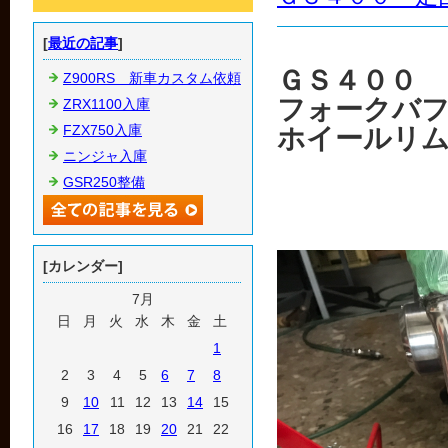
[
最近の記事
]
ＧＳ４００
Z900RS 新車カスタム依頼
フォークバ
ZRX1100入庫
FZX750入庫
ホイールリ
ニンジャ入庫
GSR250整備
[カレンダー]
7月
日
月
火
水
木
金
土
1
2
3
4
5
6
7
8
9
10
11
12
13
14
15
16
17
18
19
20
21
22