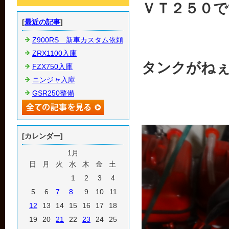
ＶＴ２５０で
[
最近の記事
]
Z900RS 新車カスタム依頼
ZRX1100入庫
タンクがね
FZX750入庫
ニンジャ入庫
GSR250整備
[カレンダー]
1月
日
月
火
水
木
金
土
1
2
3
4
5
6
7
8
9
10
11
12
13
14
15
16
17
18
19
20
21
22
23
24
25