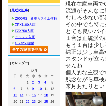
現在在庫車両でC
流通がそんなに
[
最近の記事
]
むしろ少ない部
Z900RS 新車カスタム依頼
その中でも特に
ZRX1100入庫
とても良いバイ
FZX750入庫
ニンジャ入庫
１台は正統派の
GSR250整備
もう１台は少し
純正は少し車高
スタンドが立ち
[カレンダー]
せんね
12月
個人的な主観で
日
月
火
水
木
金
土
残念ながら車検
1
2
3
4
5
来月あたりとい
6
7
8
9
10
11
12
13
14
15
16
17
18
19
20
21
22
23
24
25
26