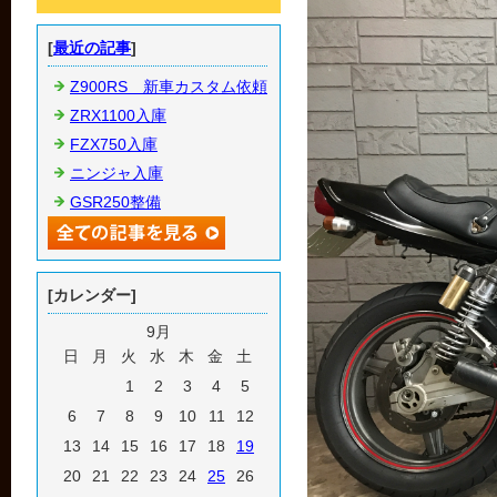
[
最近の記事
]
Z900RS 新車カスタム依頼
ZRX1100入庫
FZX750入庫
ニンジャ入庫
GSR250整備
[カレンダー]
9月
日
月
火
水
木
金
土
1
2
3
4
5
6
7
8
9
10
11
12
13
14
15
16
17
18
19
20
21
22
23
24
25
26