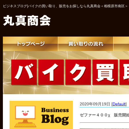
ビジネスブログ|バイクの買い取り、販売をお探しなら丸真商会＜相模原市南区＞
2020年09月19日 [
Default
]
ゼファー４００χ 販売開