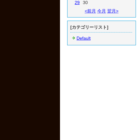
29
30
<前月
今月
翌月>
[カテゴリーリスト]
Default