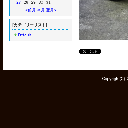
27
28
29
30
31
<前月
今月
翌月>
[カテゴリーリスト]
Default
Copyright(C)