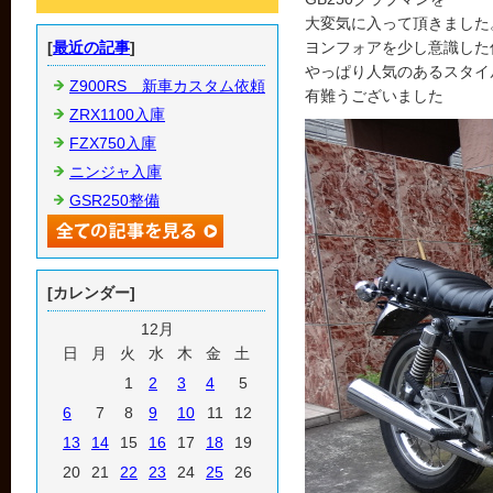
大変気に入って頂きました
[
最近の記事
]
ヨンフォアを少し意識した
やっぱり人気のあるスタイ
Z900RS 新車カスタム依頼
有難うございました
ZRX1100入庫
FZX750入庫
ニンジャ入庫
GSR250整備
[カレンダー]
12月
日
月
火
水
木
金
土
1
2
3
4
5
6
7
8
9
10
11
12
13
14
15
16
17
18
19
20
21
22
23
24
25
26