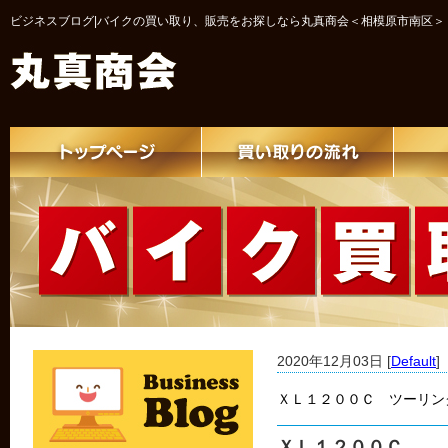
ビジネスブログ|バイクの買い取り、販売をお探しなら丸真商会＜相模原市南区＞
2020年12月03日 [
Default
]
ＸＬ１２００Ｃ ツーリン
ＸＬ１２００Ｃ