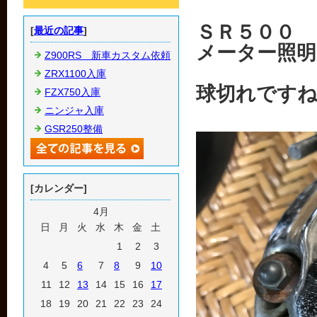
ＳＲ５００
[
最近の記事
]
メーター照
Z900RS 新車カスタム依頼
ZRX1100入庫
球切れです
FZX750入庫
ニンジャ入庫
GSR250整備
[カレンダー]
4月
日
月
火
水
木
金
土
1
2
3
4
5
6
7
8
9
10
11
12
13
14
15
16
17
18
19
20
21
22
23
24