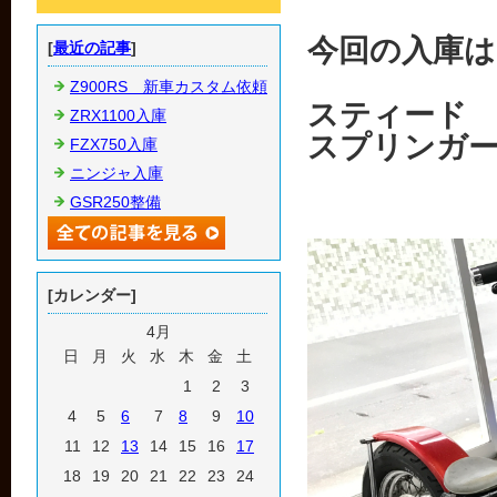
今回の入庫は
[
最近の記事
]
Z900RS 新車カスタム依頼
スティード
ZRX1100入庫
スプリンガ
FZX750入庫
ニンジャ入庫
GSR250整備
[カレンダー]
4月
日
月
火
水
木
金
土
1
2
3
4
5
6
7
8
9
10
11
12
13
14
15
16
17
18
19
20
21
22
23
24