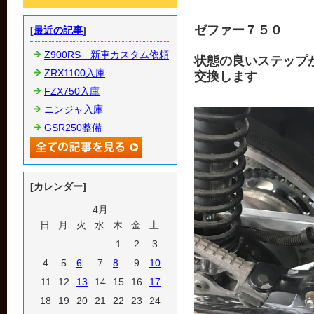
ゼファー７５０
[
最近の記事
]
Z900RS 新車カスタム依頼
状態の良いステップ
ZRX1100入庫
交換します
FZX750入庫
ニンジャ入庫
GSR250整備
[カレンダー]
4月
日
月
火
水
木
金
土
1
2
3
4
5
6
7
8
9
10
11
12
13
14
15
16
17
18
19
20
21
22
23
24