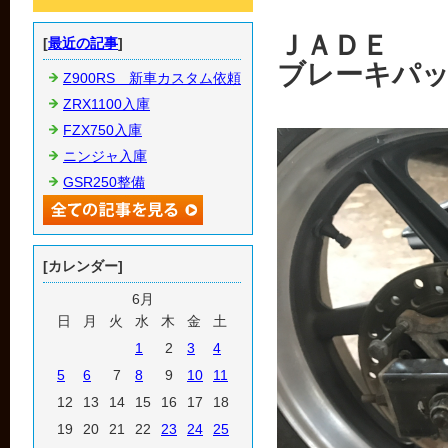
ＪＡＤＥ
[
最近の記事
]
ブレーキパ
Z900RS 新車カスタム依頼
ZRX1100入庫
FZX750入庫
ニンジャ入庫
GSR250整備
[カレンダー]
6月
日
月
火
水
木
金
土
1
2
3
4
5
6
7
8
9
10
11
12
13
14
15
16
17
18
19
20
21
22
23
24
25