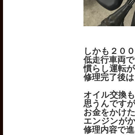
しかも２０
低走行車両で
慣らし運転
修理完了後
オイル交換
思うんです
お金をかけ
エンジンが
修理内容で進