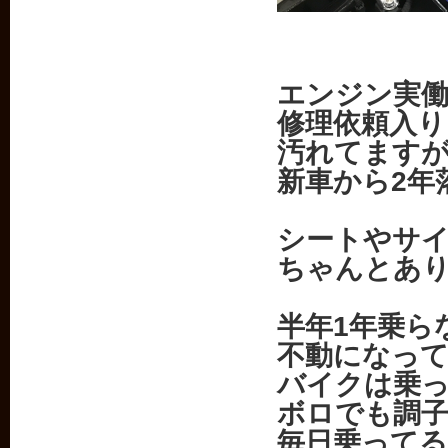
エンジン実
修理依頼入り
汚れてます
新車から2年
シートやサ
ちゃんとあ
半年1年乗ら
不動になっ
バイクは乗
ボロでも調
毎日乗って