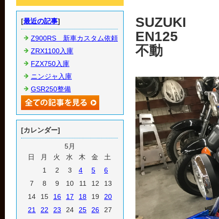
SUZUKI
[
最近の記事
]
EN125
Z900RS 新車カスタム依頼
不動
ZRX1100入庫
FZX750入庫
ニンジャ入庫
GSR250整備
[カレンダー]
5月
日
月
火
水
木
金
土
1
2
3
4
5
6
7
8
9
10
11
12
13
14
15
16
17
18
19
20
21
22
23
24
25
26
27