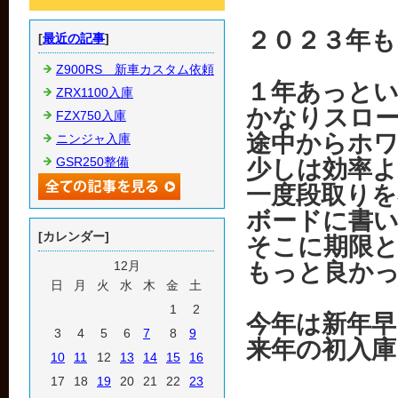
２０２３年
[
最近の記事
]
Z900RS 新車カスタム依頼
１年あっと
ZRX1100入庫
かなりスロ
FZX750入庫
途中からホ
ニンジャ入庫
GSR250整備
少しは効率
一度段取り
ボードに書
[カレンダー]
そこに期限
12月
もっと良か
日
月
火
水
木
金
土
1
2
今年は新年早
3
4
5
6
7
8
9
来年の初入
10
11
12
13
14
15
16
17
18
19
20
21
22
23