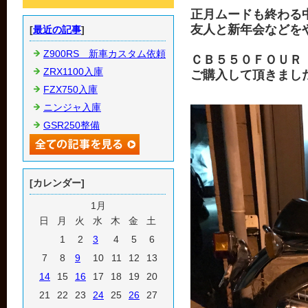
正月ムードも終わる
友人と新年会などを
[
最近の記事
]
Z900RS 新車カスタム依頼
ＣＢ５５０ＦＯＵＲ
ZRX1100入庫
ご購入して頂きまし
FZX750入庫
ニンジャ入庫
GSR250整備
[カレンダー]
1月
日
月
火
水
木
金
土
1
2
3
4
5
6
7
8
9
10
11
12
13
14
15
16
17
18
19
20
21
22
23
24
25
26
27