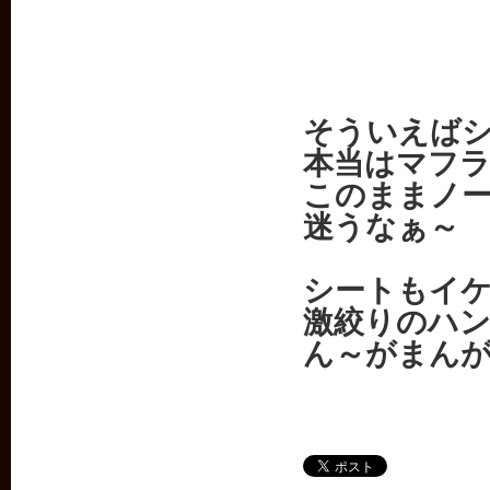
そういえば
本当はマフ
このままノ
迷うなぁ～
シートもイ
激絞りのハ
ん～がまん