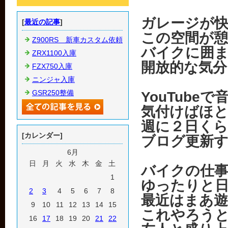
ガレージが
[
最近の記事
]
この空間が
Z900RS 新車カスタム依頼
バイクに囲
ZRX1100入庫
開放的な気
FZX750入庫
ニンジャ入庫
GSR250整備
YouTube
気付けばほと
週に２日く
[カレンダー]
ブログ更新
6月
日
月
火
水
木
金
土
バイクの仕
1
ゆったりと
2
3
4
5
6
7
8
最近はまあ
9
10
11
12
13
14
15
これやろう
16
17
18
19
20
21
22