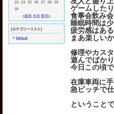
友人と盛り
23
24
25
26
27
28
29
ゲームした
30
食事会飲み
<前月
今月
翌月>
睡眠時間は少
疲労感はあ
[カテゴリーリスト]
まあ楽しい
Default
修理やカス
遊んでばか
今日この頃
在庫車両に
急ピッチで
ということ