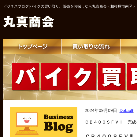
ビジネスブログ|バイクの買い取り、販売をお探しなら丸真商会＜相模原市南区＞
2024年09月09日 [
Default
]
ＣＢ４００ＳＦＶⅢ 完成
ＣＢ４００ＳＦＶ