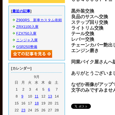
黒外装交換
[
最近の記事
]
良品のサスへ交換
Z900RS 新車カスタム依頼
ステップ回り交換
ZRX1100入庫
ライトリム交換
テール交換
FZX750入庫
レバー交換
ニンジャ入庫
チェーンカバー艶出
GSR250整備
エンジン磨き
同業バイク屋さんへ
[カレンダー]
ありがとうございま
9月
日
月
火
水
木
金
土
なぜか画像がアップ
1
2
3
4
5
6
7
文字のみですみませ
8
9
10
11
12
13
14
15
16
17
18
19
20
21
22
23
24
25
26
27
28