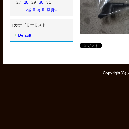
27
28
29
30
31
<前月
今月
翌月>
[カテゴリーリスト]
Default
Copyright(C)