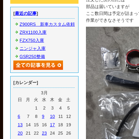
部品は届いていますが
[
最近の記事
]
ここ数日間は予定が詰まっ
作業ができなさそうです
Z900RS 新車カスタム依頼
ZRX1100入庫
FZX750入庫
ニンジャ入庫
GSR250整備
[カレンダー]
3月
日
月
火
水
木
金
土
1
2
3
4
5
6
7
8
9
10
11
12
13
14
15
16
17
18
19
20
21
22
23
24
25
26