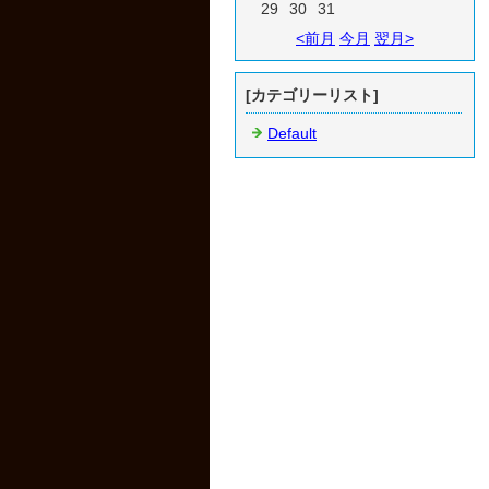
29
30
31
<前月
今月
翌月>
[カテゴリーリスト]
Default