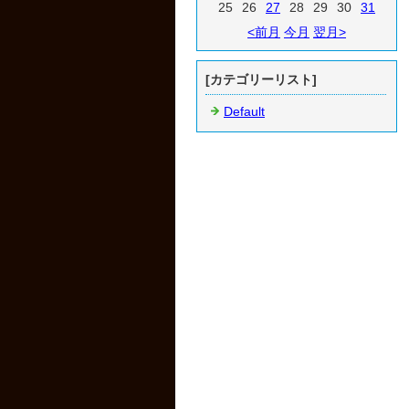
25
26
27
28
29
30
31
<前月
今月
翌月>
[カテゴリーリスト]
Default