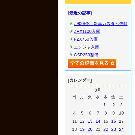
[
最近の記事
]
Z900RS 新車カスタム依頼
ZRX1100入庫
FZX750入庫
ニンジャ入庫
GSR250整備
[カレンダー]
8月
日
月
火
水
木
金
土
1
2
3
4
5
6
7
8
9
10
11
12
13
14
15
16
17
18
19
20
21
22
23
24