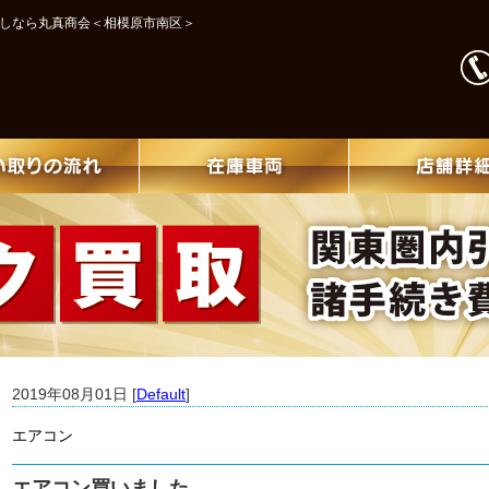
探しなら丸真商会＜相模原市南区＞
2019年08月01日 [
Default
]
エアコン
エアコン買いました