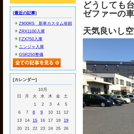
どうしても
ゼファーの
[
最近の記事
]
Z900RS 新車カスタム依頼
天気良いし
ZRX1100入庫
FZX750入庫
ニンジャ入庫
GSR250整備
[カレンダー]
10月
日
月
火
水
木
金
土
1
2
3
4
5
6
7
8
9
10
11
12
13
14
15
16
17
18
19
20
21
22
23
24
25
26