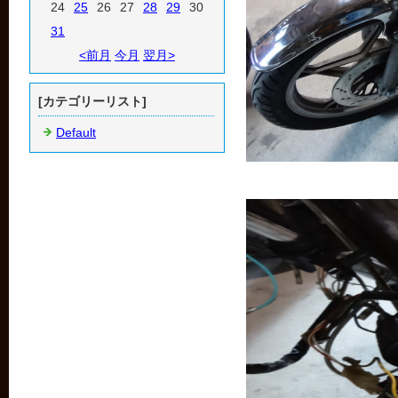
24
25
26
27
28
29
30
31
<前月
今月
翌月>
[カテゴリーリスト]
Default