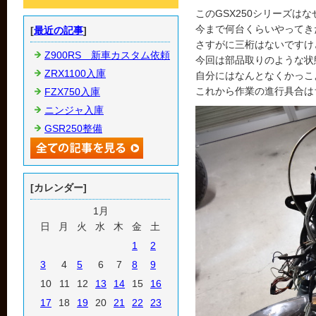
このGSX250シリーズは
今まで何台くらいやってき
[
最近の記事
]
さすがに三桁はないですけ
Z900RS 新車カスタム依頼
今回は部品取りのような状
ZRX1100入庫
自分にはなんとなくかっこ
これから作業の進行具合は
FZX750入庫
ニンジャ入庫
GSR250整備
[カレンダー]
1月
日
月
火
水
木
金
土
1
2
3
4
5
6
7
8
9
10
11
12
13
14
15
16
17
18
19
20
21
22
23