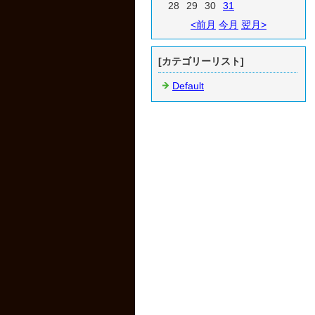
28
29
30
31
<前月
今月
翌月>
[カテゴリーリスト]
Default