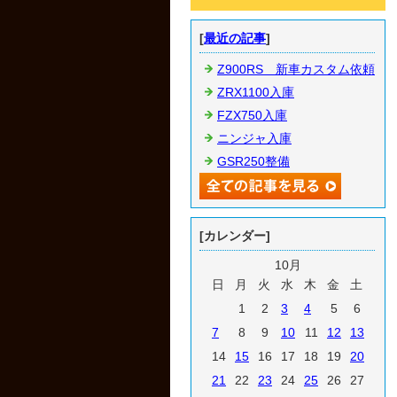
[
最近の記事
]
Z900RS 新車カスタム依頼
ZRX1100入庫
FZX750入庫
ニンジャ入庫
GSR250整備
[カレンダー]
10月
日
月
火
水
木
金
土
1
2
3
4
5
6
7
8
9
10
11
12
13
14
15
16
17
18
19
20
21
22
23
24
25
26
27