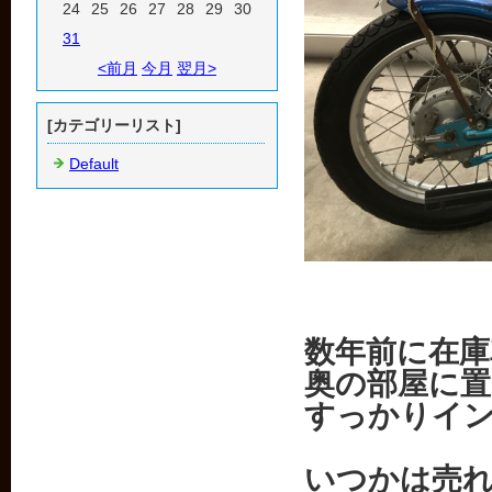
24
25
26
27
28
29
30
31
<前月
今月
翌月>
[カテゴリーリスト]
Default
数年前に在
奥の部屋に
すっかりイ
いつかは売