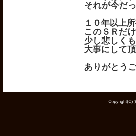
それが今だ
１０年以上
このＳＲだ
少し悲しく
大事にして
ありがとう
Copyright(C)