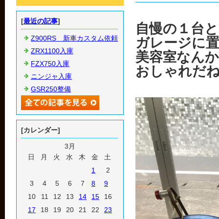
[
最近の記事
]
自慢の１台と
Z900RS 新車カスタム依頼
ガレージに
ZRX1100入庫
美容室なん
FZX750入庫
おしゃれだ
ニンジャ入庫
GSR250整備
[カレンダー]
3月
日
月
火
水
木
金
土
1
2
3
4
5
6
7
8
9
10
11
12
13
14
15
16
17
18
19
20
21
22
23