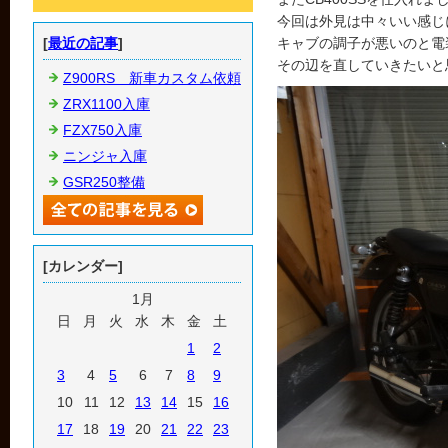
今回は外見は中々いい感じ
[
最近の記事
]
キャブの調子が悪いのと電
その辺を直していきたいと
Z900RS 新車カスタム依頼
ZRX1100入庫
FZX750入庫
ニンジャ入庫
GSR250整備
[カレンダー]
1月
日
月
火
水
木
金
土
1
2
3
4
5
6
7
8
9
10
11
12
13
14
15
16
17
18
19
20
21
22
23