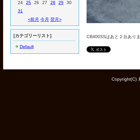
24
25
26
27
28
29
30
31
<前月
今月
翌月>
[カテゴリーリスト]
CB400SSはあと２台あり
Default
Copyright(C)