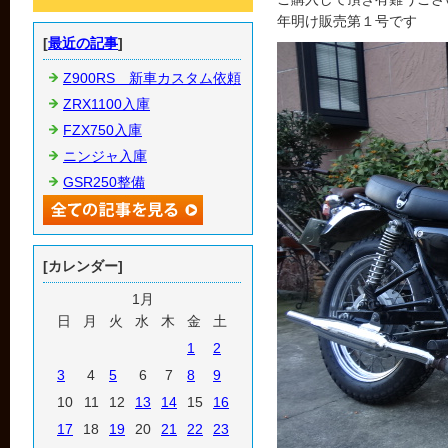
年明け販売第１号です
[
最近の記事
]
Z900RS 新車カスタム依頼
ZRX1100入庫
FZX750入庫
ニンジャ入庫
GSR250整備
[カレンダー]
1月
日
月
火
水
木
金
土
1
2
3
4
5
6
7
8
9
10
11
12
13
14
15
16
17
18
19
20
21
22
23