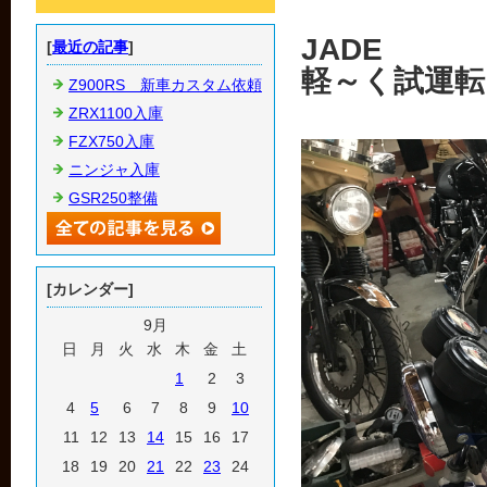
JADE
[
最近の記事
]
軽～く試運転
Z900RS 新車カスタム依頼
ZRX1100入庫
FZX750入庫
ニンジャ入庫
GSR250整備
[カレンダー]
9月
日
月
火
水
木
金
土
1
2
3
4
5
6
7
8
9
10
11
12
13
14
15
16
17
18
19
20
21
22
23
24