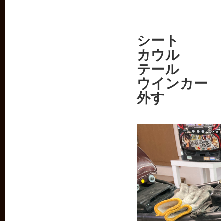
シート
カウル
テール
ウインカー
外す