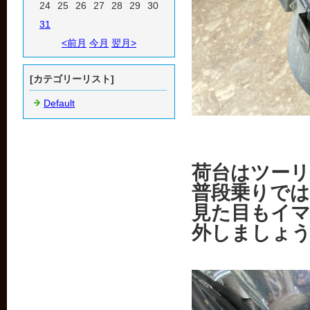
24
25
26
27
28
29
30
31
<前月
今月
翌月>
[カテゴリーリスト]
Default
荷台はツー
普段乗りでは
見た目もイ
外しましょ