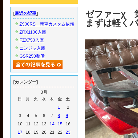
ゼファーχ 
[
最近の記事
]
まずは軽く
Z900RS 新車カスタム依頼
ZRX1100入庫
FZX750入庫
ニンジャ入庫
GSR250整備
[カレンダー]
3月
日
月
火
水
木
金
土
1
2
3
4
5
6
7
8
9
10
11
12
13
14
15
16
17
18
19
20
21
22
23