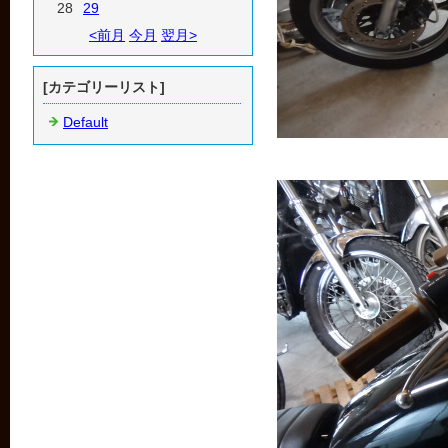
28
29
<前月
今月
翌月>
[カテゴリーリスト]
Default