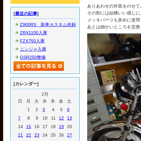
ありあわせの外装をのせて
その割には結構いい感じに
[
最近の記事
]
メッキパーツも多めに使用
Z900RS 新車カスタム依頼
あとは細かいところを交換
ZRX1100入庫
FZX750入庫
ニンジャ入庫
GSR250整備
[カレンダー]
2月
日
月
火
水
木
金
土
1
2
3
4
5
6
7
8
9
10
11
12
13
14
15
16
17
18
19
20
21
22
23
24
25
26
27