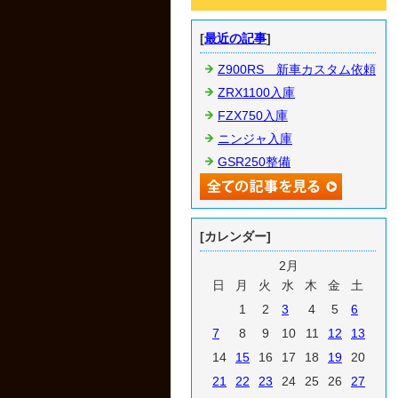
[
最近の記事
]
Z900RS 新車カスタム依頼
ZRX1100入庫
FZX750入庫
ニンジャ入庫
GSR250整備
[カレンダー]
2月
日
月
火
水
木
金
土
1
2
3
4
5
6
7
8
9
10
11
12
13
14
15
16
17
18
19
20
21
22
23
24
25
26
27