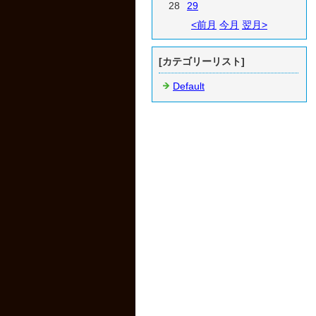
28
29
<前月
今月
翌月>
[カテゴリーリスト]
Default