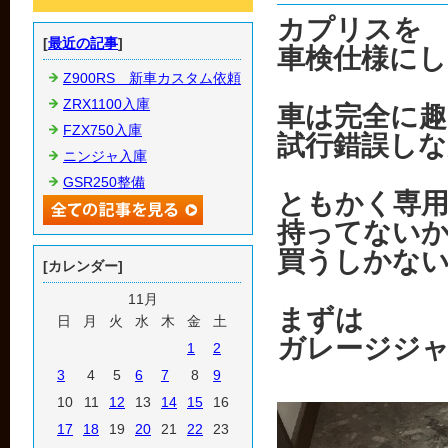
カプリスを
[
最近の記事
]
車検仕様にし
Z900RS 新車カスタム依頼
ZRX1100入庫
車は完全に
FZX750入庫
試行錯誤しな
ニンジャ入庫
GSR250整備
ともかく専用
持ってない
買うしかな
[カレンダー]
11月
まずは
日
月
火
水
木
金
土
ガレージジ
1
2
3
4
5
6
7
8
9
10
11
12
13
14
15
16
17
18
19
20
21
22
23