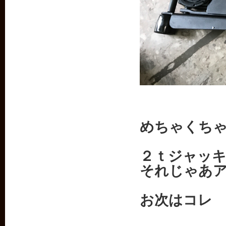
めちゃくち
２ｔジャッ
それじゃあ
お次はコレ