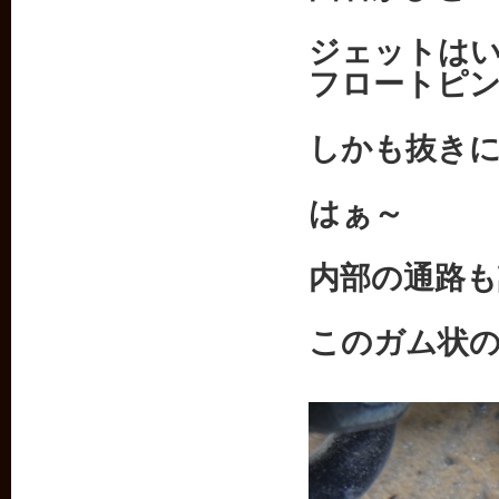
ジェットは
フロートピ
しかも抜き
はぁ～
内部の通路
このガム状