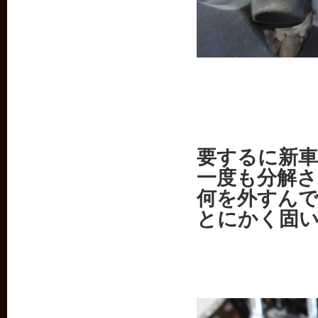
要するに新車
一度も分解
何を外すん
とにかく固