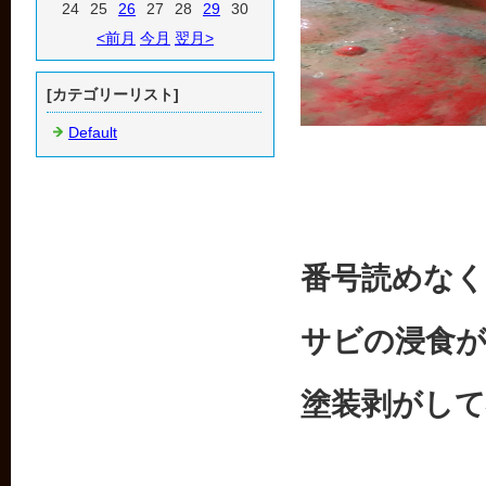
24
25
26
27
28
29
30
<前月
今月
翌月>
[カテゴリーリスト]
Default
番号読めな
サビの浸食
塗装剥がし