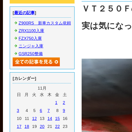
ＶＴ２５０Ｆ
[
最近の記事
]
Z900RS 新車カスタム依頼
実は気にな
ZRX1100入庫
FZX750入庫
ニンジャ入庫
GSR250整備
[カレンダー]
11月
日
月
火
水
木
金
土
1
2
3
4
5
6
7
8
9
10
11
12
13
14
15
16
17
18
19
20
21
22
23