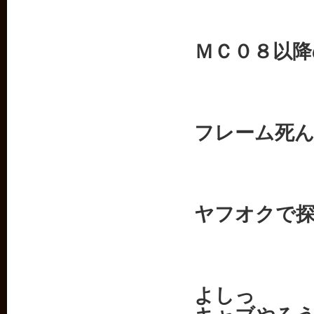
ＭＣ０８以降
フレーム死
ヤフオクで
よしっ