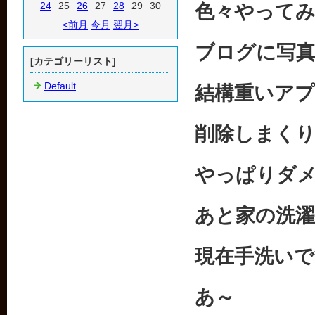
24
25
26
27
28
29
30
色々やって
<前月
今月
翌月>
ブログに写
[カテゴリーリスト]
Default
結構重いア
削除しまく
やっぱりダ
あと家の洗
現在手洗いで
あ～