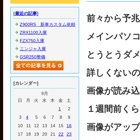
[
最近の記事
]
前々から予
Z900RS 新車カスタム依頼
ZRX1100入庫
メインパソ
FZX750入庫
ニンジャ入庫
とうとうダ
GSR250整備
詳しくない
[カレンダー]
画像が読み
9月
日
月
火
水
木
金
土
１週間前く
1
2
3
4
5
6
7
8
9
画像がアッ
10
11
12
13
14
15
16
17
18
19
20
21
22
23