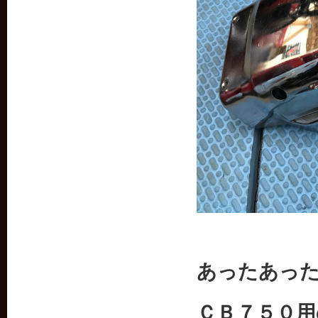
あったあっ
ＣＢ７５０用