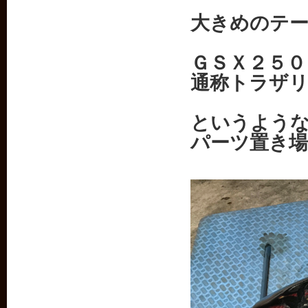
大きめのテ
ＧＳＸ２５０
通称トラザ
というよう
パーツ置き