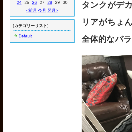
24
25
26
27
28
29
30
タンクがデ
<前月
今月
翌月>
リアがちょ
[カテゴリーリスト]
Default
全体的なバ