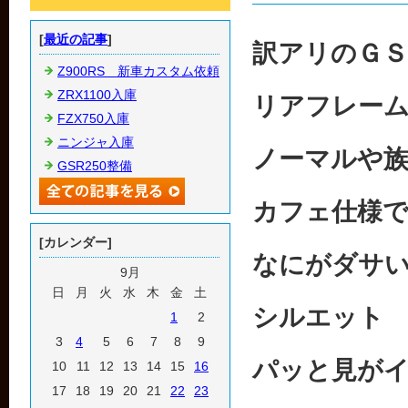
[
最近の記事
]
訳アリのＧＳ
Z900RS 新車カスタム依頼
ZRX1100入庫
リアフレー
FZX750入庫
ニンジャ入庫
ノーマルや
GSR250整備
カフェ仕様
[カレンダー]
なにがダサ
9月
日
月
火
水
木
金
土
シルエット
1
2
3
4
5
6
7
8
9
パッと見が
10
11
12
13
14
15
16
17
18
19
20
21
22
23