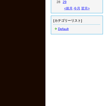
28
29
<前月
今月
翌月>
[カテゴリーリスト]
Default