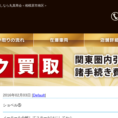
探しなら丸真商会＜相模原市南区＞
2016年02月03日 [
Default
]
ショベル⑤
メーターを分解してステーだけにしてから