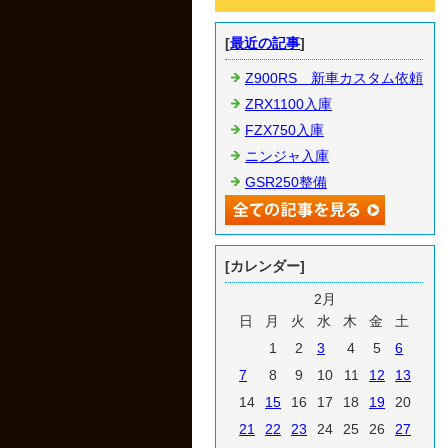
[
最近の記事
]
Z900RS 新車カスタム依頼
ZRX1100入庫
FZX750入庫
ニンジャ入庫
GSR250整備
[カレンダー]
2月
日
月
火
水
木
金
土
1
2
3
4
5
6
7
8
9
10
11
12
13
14
15
16
17
18
19
20
21
22
23
24
25
26
27