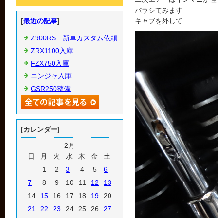
バラシてみます
[
最近の記事
]
キャブを外して
Z900RS 新車カスタム依頼
ZRX1100入庫
FZX750入庫
ニンジャ入庫
GSR250整備
[カレンダー]
2月
日
月
火
水
木
金
土
1
2
3
4
5
6
7
8
9
10
11
12
13
14
15
16
17
18
19
20
21
22
23
24
25
26
27