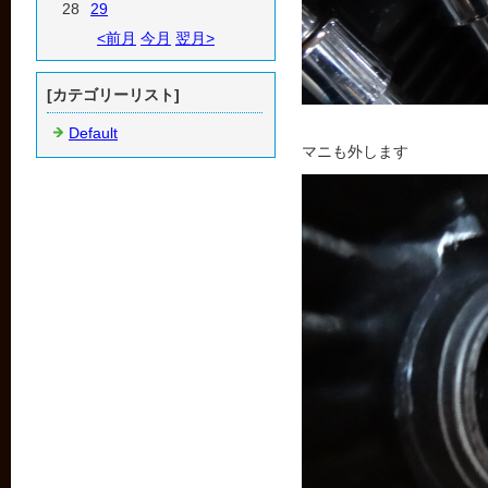
28
29
<前月
今月
翌月>
[カテゴリーリスト]
Default
マニも外します